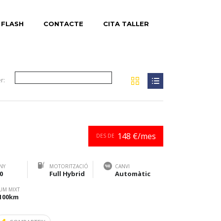
 FLASH
CONTACTE
CITA TALLER
r:
148 €/mes
DES DE
NY
MOTORITZACIÓ
CANVI
0
Full Hybrid
Automàtic
UM MIXT
/100km