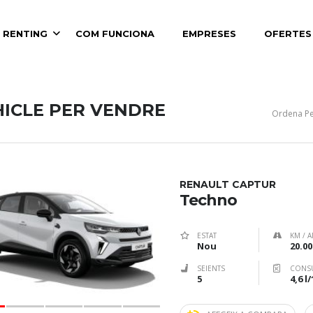
 RENTING
COM FUNCIONA
EMPRESES
OFERTES
HICLE PER VENDRE
Ordena Pe
RENAULT CAPTUR
Techno
ESTAT
KM / A
Nou
20.00
SEIENTS
CONS
5
4,6 l