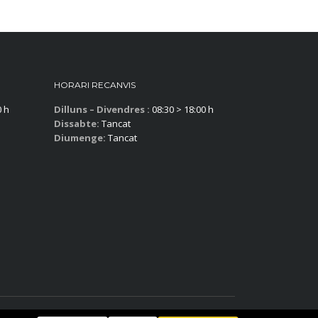
HORARI RECANVIS
0 h
Dilluns – Divendres :
08:30 > 18:00 h
Dissabte:
Tancat
Diumenge:
Tancat