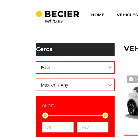
HOME
VEHICLES
BECIER MOBILITAT
>
LISTINGS
>
153
VE
Cerca
Estat
6
Max km / Any
QUOTA