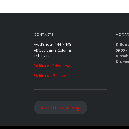
CONTACTE
HORAR
Av. d’Enclar, 144 > 148
Dillun
AD 500 Santa Coloma
09:00 > 
Tel.: 871 800
Dissab
Diume
Política de Privadesa
Política de Galetes
Subscriu-te al blog!