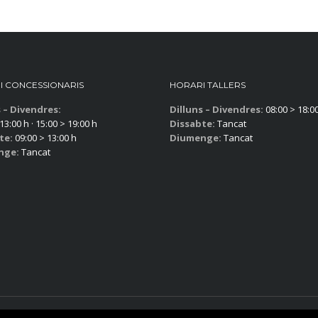
I CONCESSIONARIS
HORARI TALLERS
s – Divendres:
Dilluns – Divendres:
08:00 > 18:0
13:00 h · 15:00 > 19:00 h
Dissabte:
Tancat
te:
09:00 > 13:00 h
Diumenge:
Tancat
nge:
Tancat