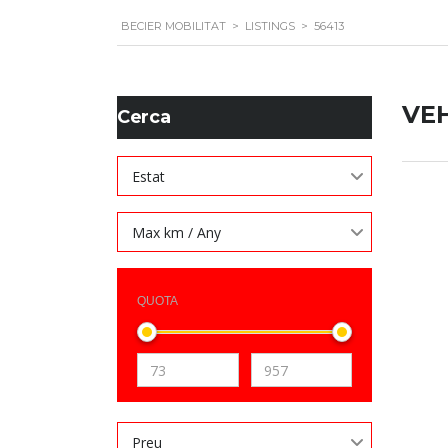
BECIER MOBILITAT
>
LISTINGS
>
56413
VE
Cerca
Estat
Max km / Any
QUOTA
Preu