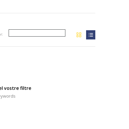
r:
l vostre filtre
keywords