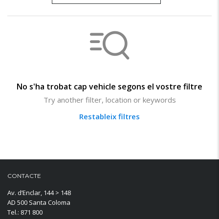
No s'ha trobat cap vehicle segons el vostre filtre
Try another filter, location or keywords
Restableix filtres
CONTACTE
Av. d’Enclar, 144 > 148
AD 500 Santa Coloma
Tel.: 871 800