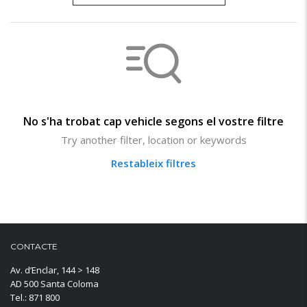
No s'ha trobat cap vehicle segons el vostre filtre
Try another filter, location or keywords
Restableix filtres
CONTACTE
Av. d’Enclar, 144 > 148
AD 500 Santa Coloma
Tel.: 871 800