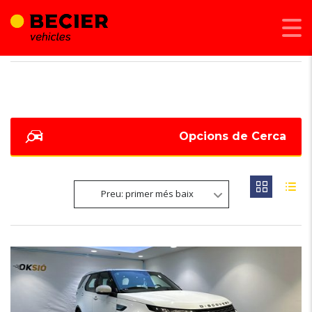
BECIER MOBILITAT
>
LISTINGS
>
133000
Opcions de Cerca
Preu: primer més baix
7
OCASIÓ