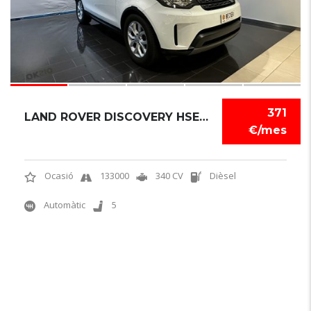
371
LAND ROVER DISCOVERY HSE 2017
€/mes
Ocasió
133000
340 CV
Dièsel
Automàtic
5