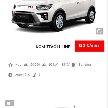
120 €/mes
KGM TIVOLI LINE
Nou
20.000
99 kW - 135 CV
Benzina
Automàtic
5
1