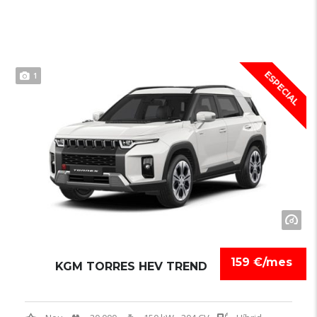
ESPECIAL
1
159 €/mes
KGM TORRES HEV TREND