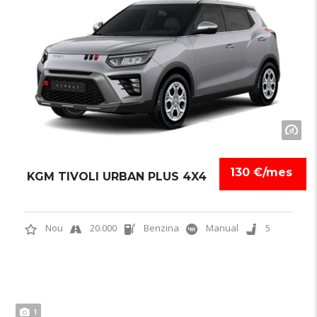
130 €/mes
KGM TIVOLI URBAN PLUS 4X4
Nou
20.000
Benzina
Manual
5
1