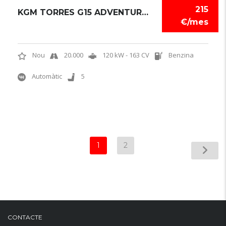
215
KGM TORRES G15 ADVENTURE 4X4
€/mes
Nou
20.000
120 kW - 163 CV
Benzina
Automàtic
5
1
2
CONTACTE