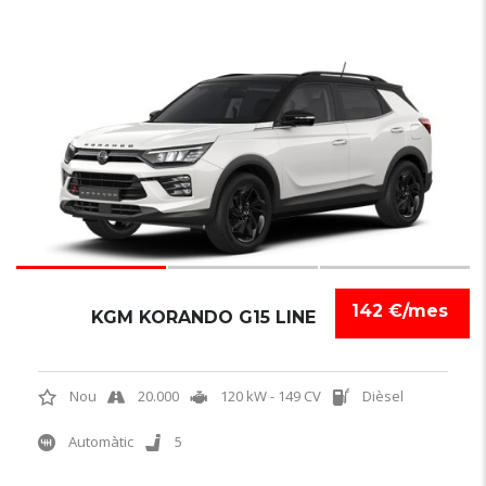
3
142 €/mes
KGM KORANDO G15 LINE
Nou
20.000
120 kW - 149 CV
Dièsel
Automàtic
5