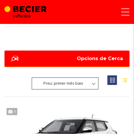
BECIER MOBILITAT
>
LISTINGS
>
KGM
Opcions de Cerca
Preu: primer més baix
1