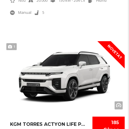
Nou
20.000
150 kW - 204 CV
Híbrid
Manual
5
NOVETAT
1
185
KGM TORRES ACTYON LIFE PLUS HEV