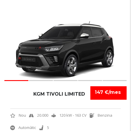
7
147 €/mes
KGM TIVOLI LIMITED
Nou
20.000
120 kW - 163 CV
Benzina
Automàtic
5