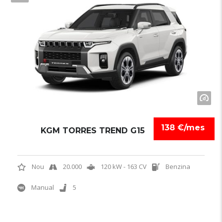
138 €/mes
KGM TORRES TREND G15
Nou
20.000
120 kW - 163 CV
Benzina
Manual
5