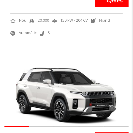
€/mes
Nou
20.000
150 kW - 204 CV
Híbrid
Automàtic
5
5