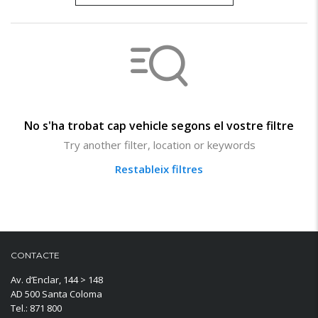
No s'ha trobat cap vehicle segons el vostre filtre
Try another filter, location or keywords
Restableix filtres
CONTACTE
Av. d’Enclar, 144 > 148
AD 500 Santa Coloma
Tel.: 871 800