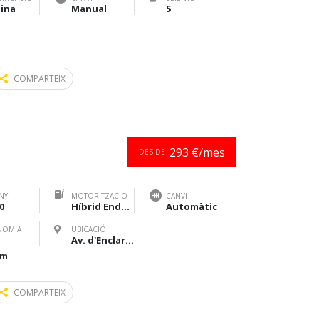
ina
Manual
5
COMPARTEIX
293 €/mes
DES DE
NY
MOTORITZACIÓ
CANVI
0
Híbrid Endollable
Automàtic
NOMIA
UBICACIÓ
Av. d'Enclar, 144 · AD500 Santa Coloma
km
COMPARTEIX