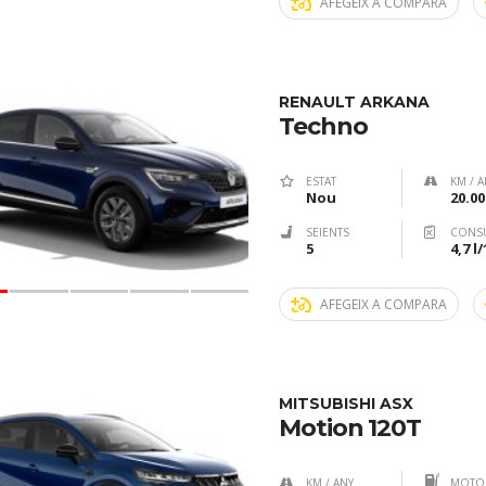
AFEGEIX A COMPARA
RENAULT ARKANA
Techno
ESTAT
KM / A
Nou
20.00
SEIENTS
CONS
5
4,7 l
AFEGEIX A COMPARA
MITSUBISHI ASX
Motion 120T
KM / ANY
MOTOR