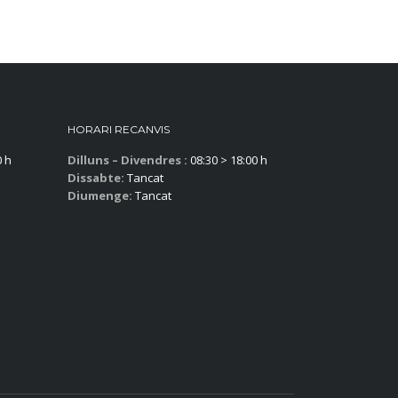
HORARI RECANVIS
0 h
Dilluns – Divendres :
08:30 > 18:00 h
Dissabte:
Tancat
Diumenge:
Tancat