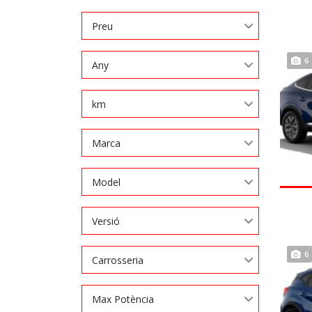
Preu
6
Any
km
Marca
Model
Versió
6
Carrosseria
Max Potència