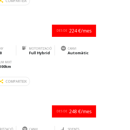
COMPARTEIX
224 €/mes
DES DE
NY
MOTORITZACIÓ
CANVI
0
Full Hybrid
Automàtic
UM MIXT
/100km
COMPARTEIX
248 €/mes
DES DE
ITZACIÓ
CANVI
SEIENTS