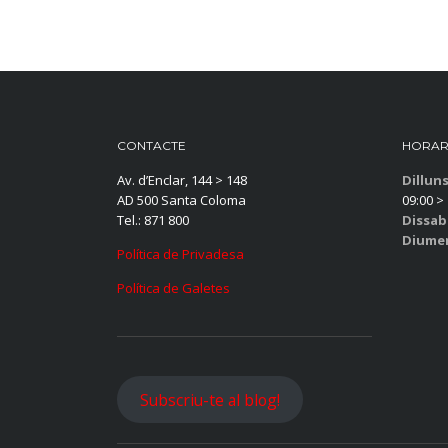
CONTACTE
HORAR
Av. d’Enclar, 144 > 148
Dillun
AD 500 Santa Coloma
09:00 > 
Tel.: 871 800
Dissab
Diume
Política de Privadesa
Política de Galetes
Subscriu-te al blog!