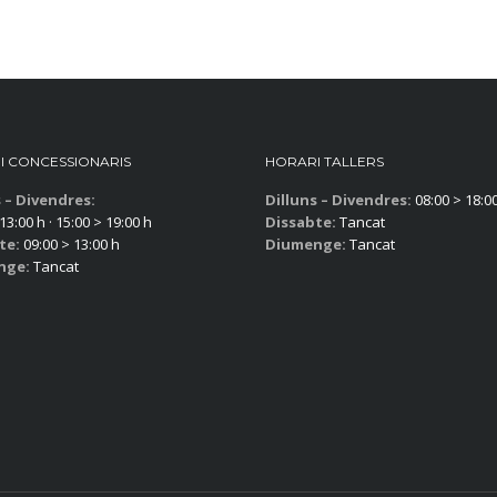
I CONCESSIONARIS
HORARI TALLERS
s – Divendres:
Dilluns – Divendres:
08:00 > 18:0
13:00 h · 15:00 > 19:00 h
Dissabte:
Tancat
te:
09:00 > 13:00 h
Diumenge:
Tancat
nge:
Tancat