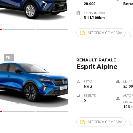
20.000
Benz
CONSUM MIXT
5,1 l/100km
AFEGEIX A COMPARA
1
RENAULT RAFALE
Esprit Alpine
ESTAT
KM / A
Nou
20.00
SEIENTS
AUTO
5
MIXTA
106 
AFEGEIX A COMPARA