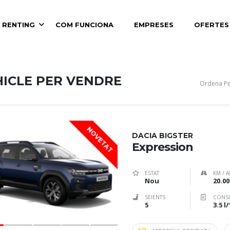
 RENTING
COM FUNCIONA
EMPRESES
OFERTES
HICLE PER VENDRE
Ordena Pe
NOVETAT
DACIA BIGSTER
Expression
ESTAT
KM / A
Nou
20.00
SEIENTS
CONS
5
3.5 l