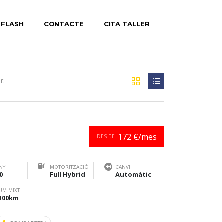
 FLASH
CONTACTE
CITA TALLER
r:
172 €/mes
DES DE
NY
MOTORITZACIÓ
CANVI
0
Full Hybrid
Automàtic
UM MIXT
/100km