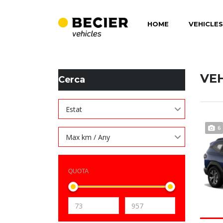
HOME
VEHICLES
BECIER MOBILITAT
>
LISTINGS
>
BLAU
VE
Cerca
Estat
6
Max km / Any
QUOTA