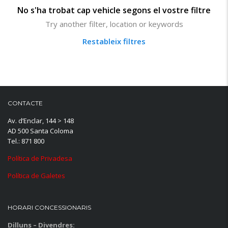
No s'ha trobat cap vehicle segons el vostre filtre
Try another filter, location or keywords
Restableix filtres
CONTACTE
Av. d’Enclar, 144 > 148
AD 500 Santa Coloma
Tel.: 871 800
Política de Privadesa
Política de Galetes
HORARI CONCESSIONARIS
Dilluns – Divendres: