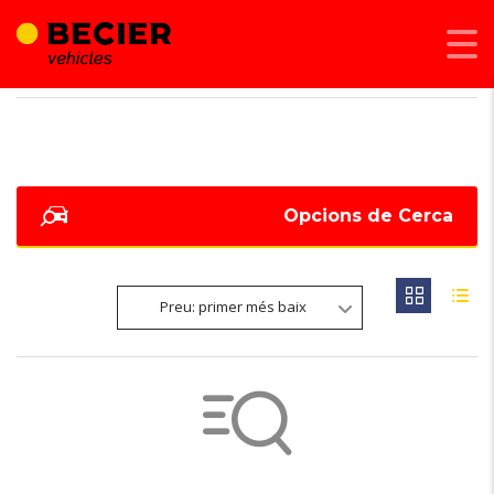
BECIER MOBILITAT
>
LISTINGS
>
85 KW - 115 CV
Opcions de Cerca
Preu: primer més baix