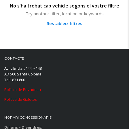
No s'ha trobat cap vehicle segons el vostre filtre
Try another filter, location or keywords
Restableix filtres
CONTACTE
Av. d’Enclar, 144 > 148
AD 500 Santa Coloma
Tel.: 871 800
Política de Privadesa
Política de Galetes
HORARI CONCESSIONARIS
Dilluns – Divendres: