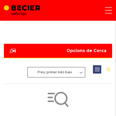
BECIER MOBILITAT
>
LISTINGS
>
70 KW
Opcions de Cerca
Preu: primer més baix