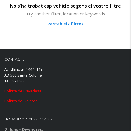
No s'ha trobat cap vehicle segons el vostre filtre
Try another filter, location or keywords
Restableix filtres
CONTACTE
Av. d’Enclar, 144 > 148
AD 500 Santa Coloma
Tel.: 871 800
Política de Privadesa
Política de Galetes
HORARI CONCESSIONARIS
Dilluns – Divendres: