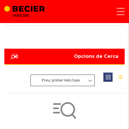
BECIER MOBILITAT
>
LISTINGS
>
67 KW - 90 CV
Opcions de Cerca
Preu: primer més baix