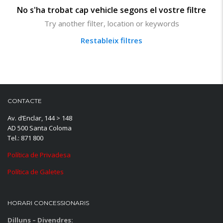
No s'ha trobat cap vehicle segons el vostre filtre
Try another filter, location or keywords
Restableix filtres
CONTACTE
Av. d’Enclar, 144 > 148
AD 500 Santa Coloma
Tel.: 871 800
Política de Privadesa
Política de Galetes
HORARI CONCESSIONARIS
Dilluns – Divendres: