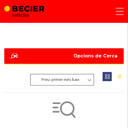
BECIER MOBILITAT
>
LISTINGS
>
302 KW - 411 CV
Opcions de Cerca
Preu: primer més baix