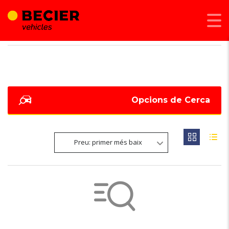
BECIER MOBILITAT
>
LISTINGS
>
300 CV
Opcions de Cerca
Preu: primer més baix