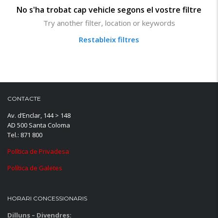
No s'ha trobat cap vehicle segons el vostre filtre
Try another filter, location or keywords
Restableix filtres
CONTACTE
Av. d’Enclar, 144 > 148
AD 500 Santa Coloma
Tel.: 871 800
Política de Privadesa
Política de Galetes
HORARI CONCESSIONARIS
Dilluns – Divendres: