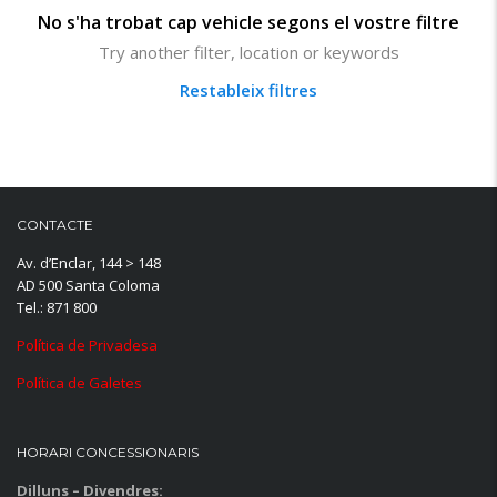
No s'ha trobat cap vehicle segons el vostre filtre
Try another filter, location or keywords
Restableix filtres
CONTACTE
Av. d’Enclar, 144 > 148
AD 500 Santa Coloma
Tel.: 871 800
Política de Privadesa
Política de Galetes
HORARI CONCESSIONARIS
Dilluns – Divendres: