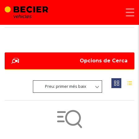
BECIER MOBILITAT
>
LISTINGS
>
252 CV
Opcions de Cerca
Preu: primer més baix