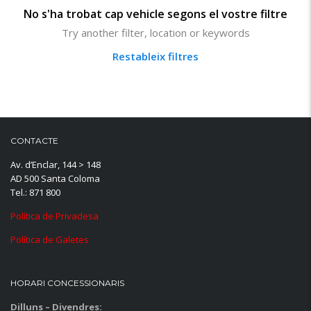
No s'ha trobat cap vehicle segons el vostre filtre
Try another filter, location or keywords
Restableix filtres
CONTACTE
Av. d’Enclar, 144 > 148
AD 500 Santa Coloma
Tel.: 871 800
Política de Privadesa
Política de Galetes
HORARI CONCESSIONARIS
Dilluns – Divendres: