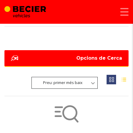
BECIER MOBILITAT
>
LISTINGS
>
202 CV
Opcions de Cerca
Preu: primer més baix