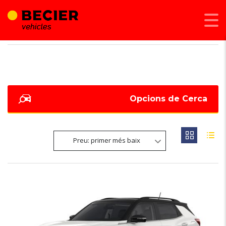
BECIER MOBILITAT
>
LISTINGS
>
163
Opcions de Cerca
Preu: primer més baix
3