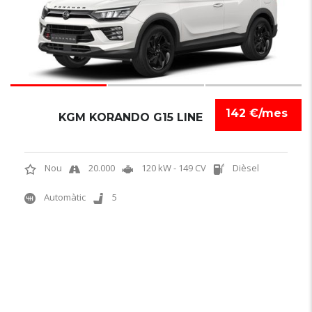
142 €/mes
KGM KORANDO G15 LINE
Nou
20.000
120 kW - 149 CV
Dièsel
Automàtic
5