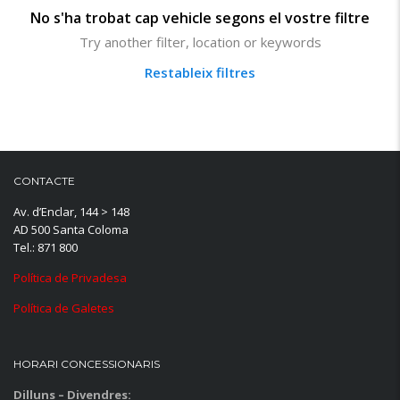
No s'ha trobat cap vehicle segons el vostre filtre
Try another filter, location or keywords
Restableix filtres
CONTACTE
Av. d’Enclar, 144 > 148
AD 500 Santa Coloma
Tel.: 871 800
Política de Privadesa
Política de Galetes
HORARI CONCESSIONARIS
Dilluns – Divendres: