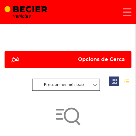
BECIER MOBILITAT
>
LISTINGS
>
160 KW - 220 CV
Opcions de Cerca
Preu: primer més baix