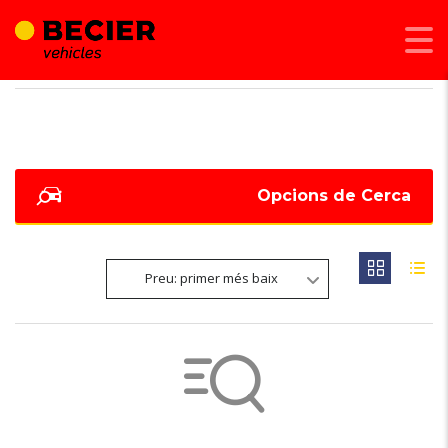
BECIER MOBILITAT
>
LISTINGS
>
150 CV
Opcions de Cerca
Preu: primer més baix