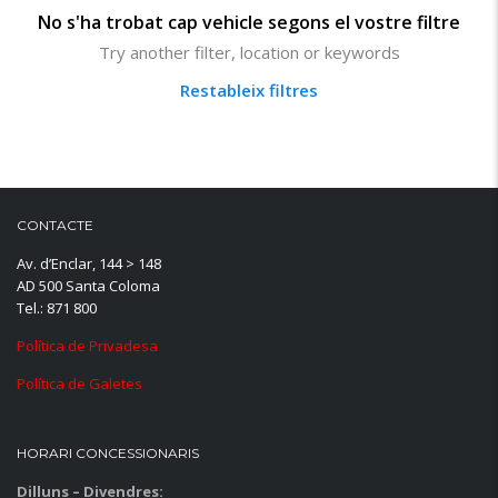
No s'ha trobat cap vehicle segons el vostre filtre
Try another filter, location or keywords
Restableix filtres
CONTACTE
Av. d’Enclar, 144 > 148
AD 500 Santa Coloma
Tel.: 871 800
Política de Privadesa
Política de Galetes
HORARI CONCESSIONARIS
Dilluns – Divendres: