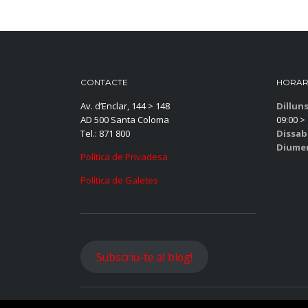
CONTACTE
HORAR
Av. d’Enclar, 144 > 148
Dillun
AD 500 Santa Coloma
09:00 > 
Tel.: 871 800
Dissab
Diume
Política de Privadesa
Política de Galetes
Subscriu-te al blog!