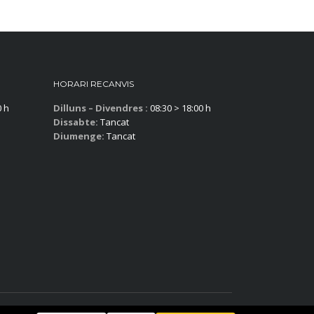
HORARI RECANVIS
0 h
Dilluns – Divendres :
08:30 > 18:00 h
Dissabte:
Tancat
Diumenge:
Tancat