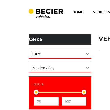
HOME
VEHICLES
BECIER MOBILITAT
>
LISTINGS
>
145 CV
VE
Cerca
Estat
Max km / Any
QUOTA