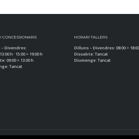
I CONCESSIONARIS
HORARI TALLERS
s – Divendres:
Dilluns – Divendres:
08:00 > 18:0
13:00 h · 15:00 > 19:00 h
Dissabte:
Tancat
te:
09:00 > 13:00 h
Diumenge:
Tancat
nge:
Tancat