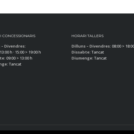
I CONCESSIONARIS
HORARI TALLERS
s – Divendres:
Dilluns – Divendres:
08:00 > 18:0
13:00 h · 15:00 > 19:00 h
Dissabte:
Tancat
te:
09:00 > 13:00 h
Diumenge:
Tancat
nge:
Tancat