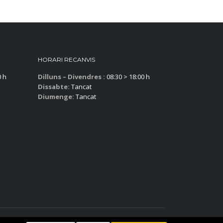
HORARI RECANVIS
0 h
Dilluns – Divendres :
08:30 > 18:00 h
Dissabte:
Tancat
Diumenge:
Tancat