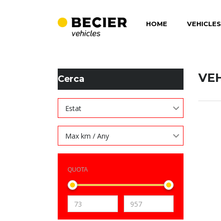
HOME
VEHICLES
BECIER MOBILITAT
>
LISTINGS
>
110 CV
VE
Cerca
Estat
Max km / Any
QUOTA