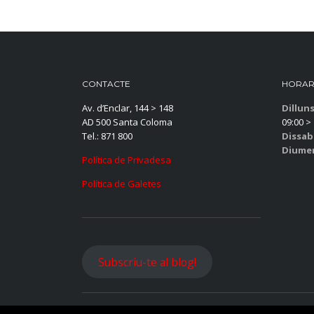
CONTACTE
HORAR
Av. d’Enclar, 144 > 148
Dillun
AD 500 Santa Coloma
09:00 > 
Tel.: 871 800
Dissab
Diume
Política de Privadesa
Política de Galetes
Subscriu-te al blog!