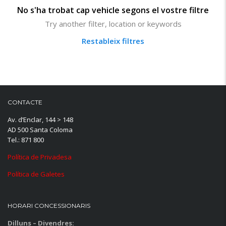
No s'ha trobat cap vehicle segons el vostre filtre
Try another filter, location or keywords
Restableix filtres
CONTACTE
Av. d’Enclar, 144 > 148
AD 500 Santa Coloma
Tel.: 871 800
Política de Privadesa
Política de Galetes
HORARI CONCESSIONARIS
Dilluns – Divendres: