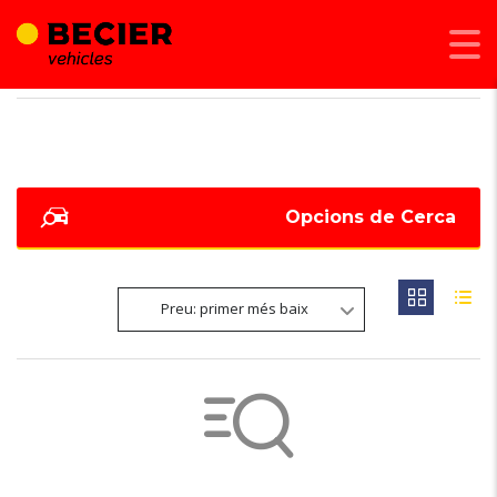
BECIER MOBILITAT
>
LISTINGS
>
105 KW - 150 CV
Opcions de Cerca
Preu: primer més baix