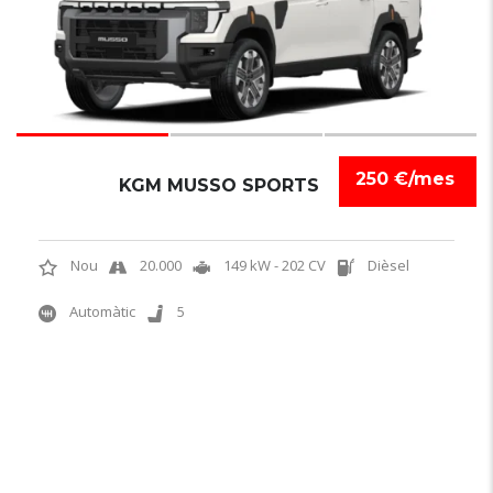
250 €/mes
KGM MUSSO SPORTS
Nou
20.000
149 kW - 202 CV
Dièsel
Automàtic
5