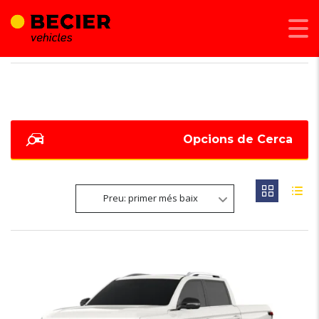
BECIER MOBILITAT
>
LISTINGS
>
9,1
Opcions de Cerca
Preu: primer més baix
3