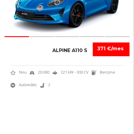
371 €/mes
ALPINE A110 S
Nou
20.000
221 kW - 300 CV
Benzina
Automàtic
2