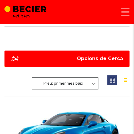
BECIER MOBILITAT
>
LISTINGS
>
153
Opcions de Cerca
Preu: primer més baix
6