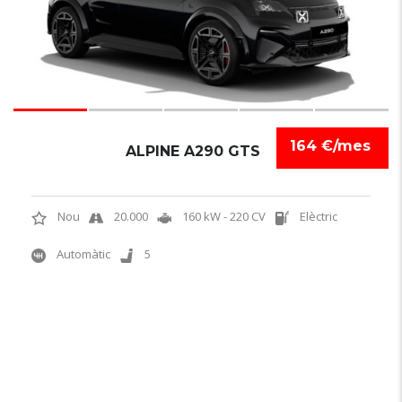
164 €/mes
ALPINE A290 GTS
Nou
20.000
160 kW - 220 CV
Elèctric
Automàtic
5