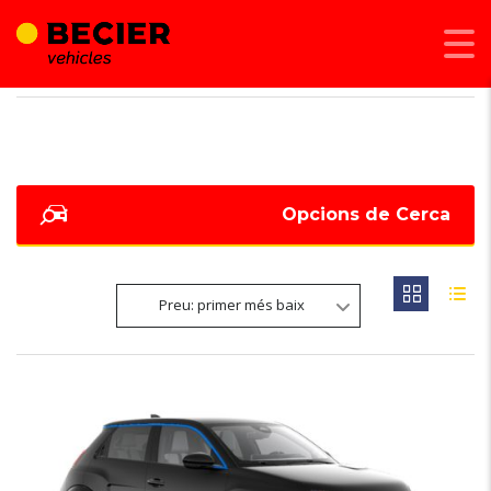
BECIER MOBILITAT
>
LISTINGS
>
16,7
Opcions de Cerca
Preu: primer més baix
NOVETAT
6