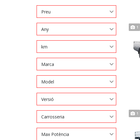
Preu
1
Any
km
Marca
Model
Versió
1
Carrosseria
Max Potència