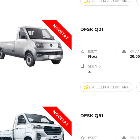
AFEGEIX A COMPARA
NOVETAT
DFSK Q21
ESTAT
KM / A
Nou
20.00
SEIENTS
2
AFEGEIX A COMPARA
NOVETAT
DFSK Q51
ESTAT
KM / A