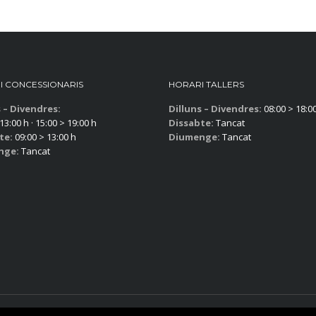
I CONCESSIONARIS
HORARI TALLERS
s – Divendres:
Dilluns – Divendres:
08:00 > 18:0
13:00 h · 15:00 > 19:00 h
Dissabte:
Tancat
te:
09:00 > 13:00 h
Diumenge:
Tancat
nge:
Tancat