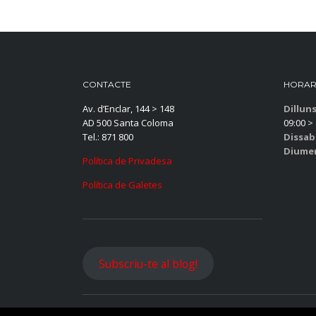
CONTACTE
HORAR
Av. d’Enclar, 144 > 148
Dillun
AD 500 Santa Coloma
09:00 > 
Tel.: 871 800
Dissab
Diume
Política de Privadesa
Política de Galetes
Subscriu-te al blog!