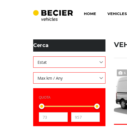
HOME
VEHICLES
BECIER MOBILITAT
>
LISTINGS
>
194
VE
Cerca
Estat
6
Max km / Any
QUOTA