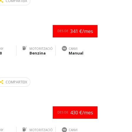
COMPARTEIX
341 €/mes
DES DE
NY
MOTORITZACIÓ
CANVI
0
Benzina
Manual
COMPARTEIX
430 €/mes
DES DE
NY
MOTORITZACIÓ
CANVI