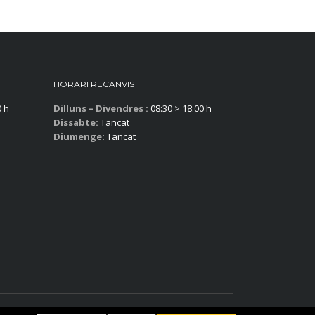
HORARI RECANVIS
0 h
Dilluns – Divendres :
08:30 > 18:00 h
Dissabte:
Tancat
Diumenge:
Tancat