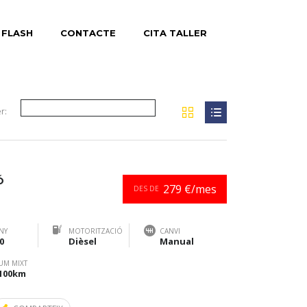
 FLASH
CONTACTE
CITA TALLER
r:
Ó
279 €/mes
DES DE
NY
MOTORITZACIÓ
CANVI
0
Dièsel
Manual
UM MIXT
/100km