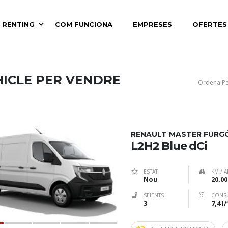
 RENTING
COM FUNCIONA
EMPRESES
OFERTES
HICLE PER VENDRE
Ordena Pe
RENAULT MASTER FURG
L2H2 Blue dCi
ESTAT
KM / A
Nou
20.00
SEIENTS
CONS
3
7,4 l