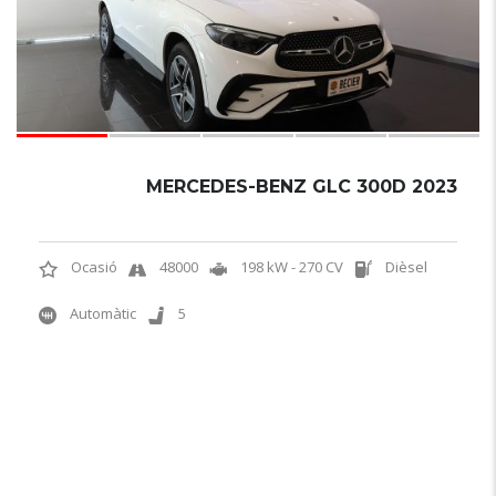
MERCEDES-BENZ GLC 300D 2023
Ocasió
48000
198 kW - 270 CV
Dièsel
Automàtic
5