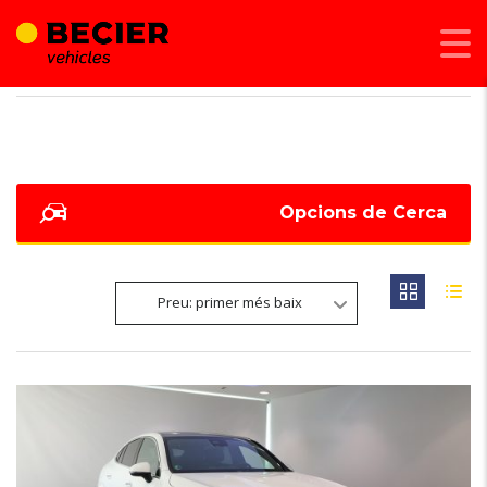
BECIER MOBILITAT
>
LISTINGS
>
150
Opcions de Cerca
Preu: primer més baix
5
OCASIÓ