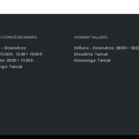
I CONCESSIONARIS
HORARI TALLERS
s – Divendres:
Dilluns – Divendres:
08:00 > 18:0
13:00 h · 15:00 > 19:00 h
Dissabte:
Tancat
te:
09:00 > 13:00 h
Diumenge:
Tancat
nge:
Tancat