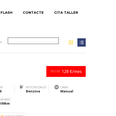
 FLASH
CONTACTE
CITA TALLER
r:
128 €/mes
DES DE
NY
MOTORITZACIÓ
CANVI
0
Benzina
Manual
UM MIXT
/100km