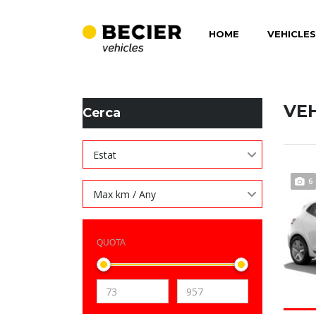
HOME
VEHICLES
BECIER MOBILITAT
>
LISTINGS
>
118
VE
Cerca
Estat
6
Max km / Any
QUOTA