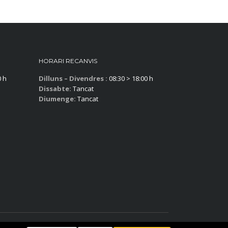
HORARI RECANVIS
0 h
Dilluns – Divendres :
08:30 > 18:00 h
Dissabte:
Tancat
Diumenge:
Tancat