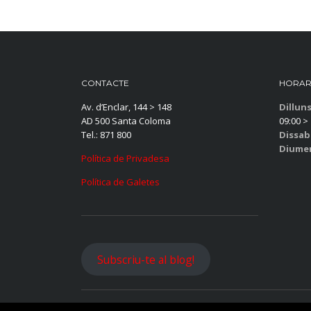
CONTACTE
HORAR
Av. d’Enclar, 144 > 148
Dillun
AD 500 Santa Coloma
09:00 > 
Tel.: 871 800
Dissab
Diume
Política de Privadesa
Política de Galetes
Subscriu-te al blog!