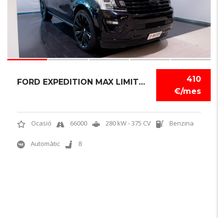
410
FORD EXPEDITION MAX LIMITED 2021
€/mes
Ocasió
66000
280 kW - 375 CV
Benzina
Automàtic
8