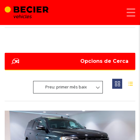
BECIER MOBILITAT
>
LISTINGS
>
2021
Opcions de Cerca
Preu: primer més baix
8
OCASIÓ