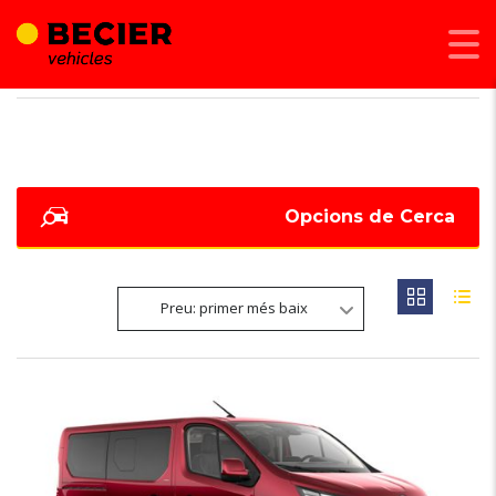
BECIER MOBILITAT
>
LISTINGS
>
FAMILIAR
Opcions de Cerca
Preu: primer més baix
6