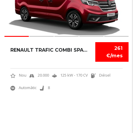
261
RENAULT TRAFIC COMBI SPACECLASS
€/mes
Nou
20.000
125 kW - 170 CV
Dièsel
Automàtic
8