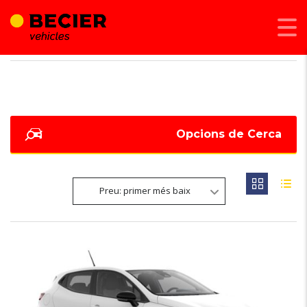
BECIER MOBILITAT
>
LISTINGS
>
COMPACTE
Opcions de Cerca
Preu: primer més baix
6