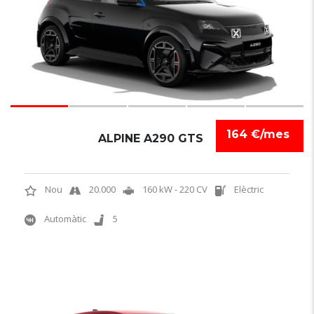
164 €/mes
ALPINE A290 GTS
Nou
20.000
160 kW - 220 CV
Elèctric
Automàtic
5
6