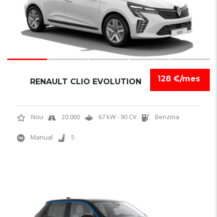
128 €/mes
RENAULT CLIO EVOLUTION
Nou
20.000
67 kW - 90 CV
Benzina
Manual
5
NOVETAT
6