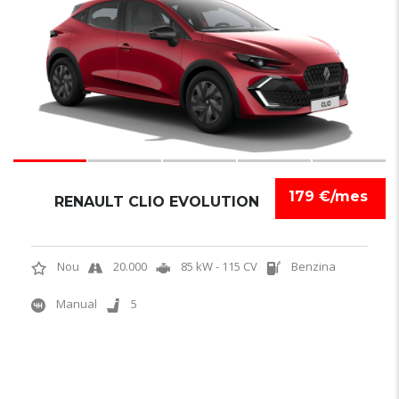
NOVETAT
179 €/mes
RENAULT CLIO EVOLUTION
Nou
20.000
85 kW - 115 CV
Benzina
Manual
5