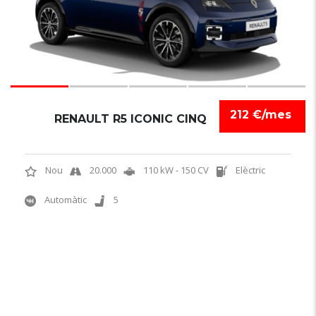
212 €/mes
RENAULT R5 ICONIC CINQ
Nou
20.000
110 kW - 150 CV
Elèctric
Automàtic
5