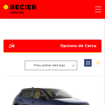
BECIER MOBILITAT
>
LISTINGS
>
409
Opcions de Cerca
Preu: primer més baix
NOVETAT
6