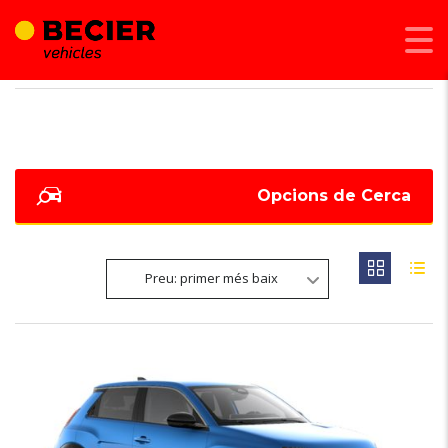
BECIER MOBILITAT
>
LISTINGS
>
378
Opcions de Cerca
Preu: primer més baix
NOVETAT
6