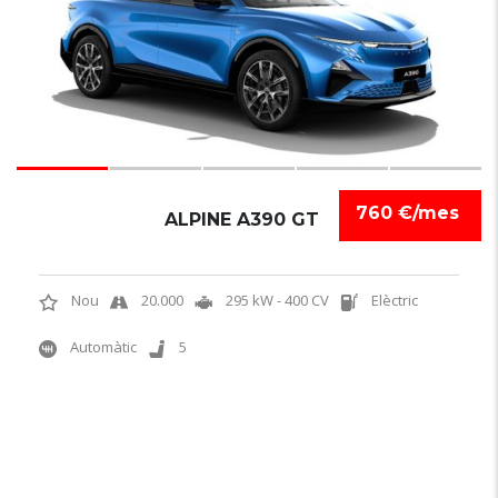
760 €/mes
ALPINE A390 GT
Nou
20.000
295 kW - 400 CV
Elèctric
Automàtic
5