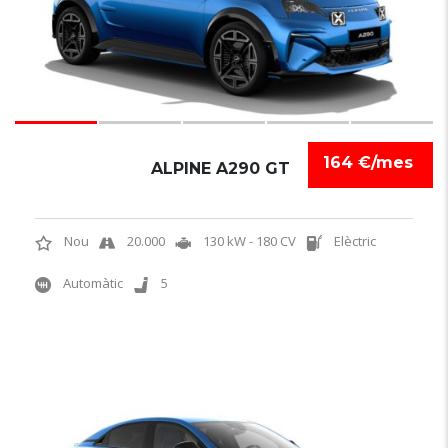
164 €/mes
ALPINE A290 GT
Nou
20.000
130 kW - 180 CV
Elèctric
Automàtic
5
NOVETAT
6