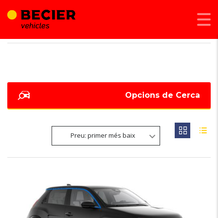
BECIER MOBILITAT
>
LISTINGS
>
360
Opcions de Cerca
Preu: primer més baix
NOVETAT
6