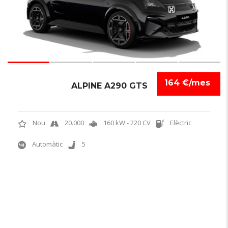
164 €/mes
ALPINE A290 GTS
Nou
20.000
160 kW - 220 CV
Elèctric
Automàtic
5