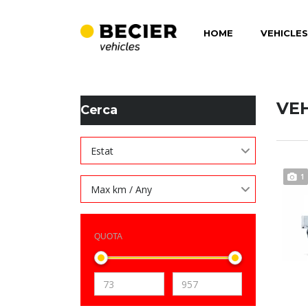
HOME
VEHICLES
BECIER MOBILITAT
>
LISTINGS
>
151
VE
Cerca
Estat
1
Max km / Any
QUOTA