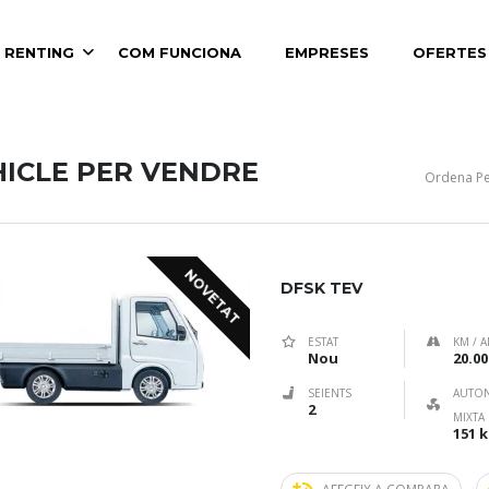
 RENTING
COM FUNCIONA
EMPRESES
OFERTES
HICLE PER VENDRE
Ordena Pe
NOVETAT
DFSK TEV
ESTAT
KM / A
Nou
20.00
SEIENTS
AUTO
2
MIXTA
151 