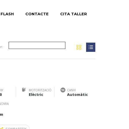
 FLASH
CONTACTE
CITA TALLER
r:
NY
MOTORITZACIÓ
CANVI
0
Elèctric
Automàtic
NOMIA
km