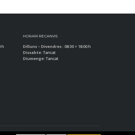
HORARI RECANVIS
0 h
Dilluns – Divendres :
08:30 > 18:00 h
Dissabte:
Tancat
Diumenge:
Tancat