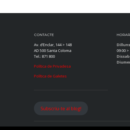
CONTACTE
HORAR
Av. d’Enclar, 144 > 148
Dillun
AD 500 Santa Coloma
09:00 > 
Tel.: 871 800
Dissab
Diume
Política de Privadesa
Política de Galetes
Subscriu-te al blog!