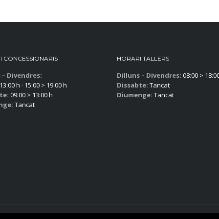
I CONCESSIONARIS
HORARI TALLERS
s – Divendres:
Dilluns – Divendres:
08:00 > 18:0
13:00 h · 15:00 > 19:00 h
Dissabte:
Tancat
te:
09:00 > 13:00 h
Diumenge:
Tancat
nge:
Tancat