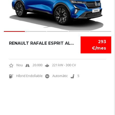
293
RENAULT RAFALE ESPRIT ALPINE
€/mes
Nou
20.000
221 kW - 300 CV
Híbrid Endollable
Automàtic
5