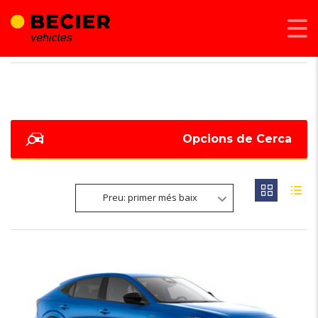
BECIER MOBILITAT
>
LISTINGS
>
106
Opcions de Cerca
Preu: primer més baix
6
1