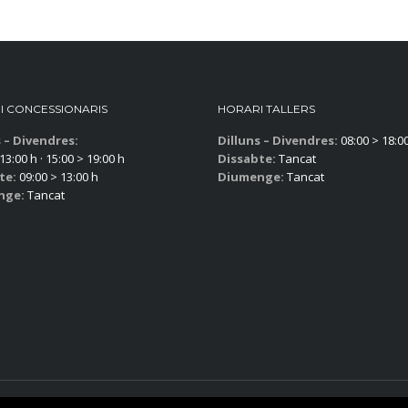
I CONCESSIONARIS
HORARI TALLERS
s – Divendres:
Dilluns – Divendres:
08:00 > 18:0
13:00 h · 15:00 > 19:00 h
Dissabte:
Tancat
te:
09:00 > 13:00 h
Diumenge:
Tancat
nge:
Tancat