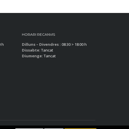
HORARI RECANVIS
0 h
Dilluns – Divendres :
08:30 > 18:00 h
Dissabte:
Tancat
Diumenge:
Tancat