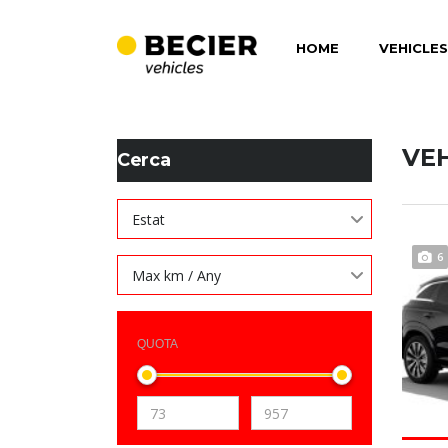
HOME
VEHICLES
BECIER MOBILITAT
>
LISTINGS
>
8,4
VE
Cerca
Estat
6
Max km / Any
QUOTA