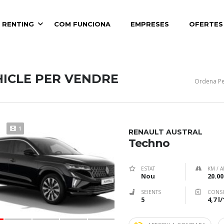
 RENTING
COM FUNCIONA
EMPRESES
OFERTES
HICLE PER VENDRE
Ordena Pe
1
RENAULT AUSTRAL
Techno
ESTAT
KM / A
Nou
20.00
SEIENTS
CONS
5
4,7 l