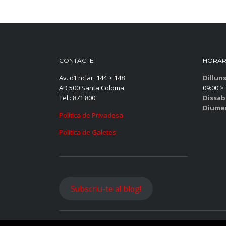
CONTACTE
HORAR
Av. d’Enclar, 144 > 148
Dillun
AD 500 Santa Coloma
09:00 > 
Tel.: 871 800
Dissab
Diume
Política de Privadesa
Política de Galetes
Subscriu-te al blog!