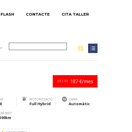
 FLASH
CONTACTE
CITA TALLER
r:
187 €/mes
DES DE
NY
MOTORITZACIÓ
CANVI
0
Full Hybrid
Automàtic
UM MIXT
/100km