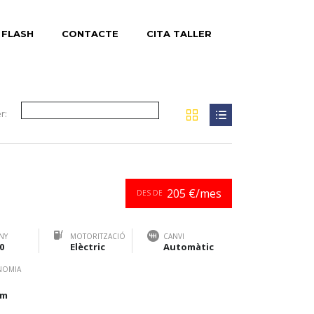
 FLASH
CONTACTE
CITA TALLER
r:
205 €/mes
DES DE
NY
MOTORITZACIÓ
CANVI
0
Elèctric
Automàtic
NOMIA
km