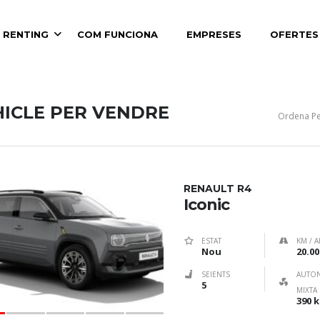
 RENTING
COM FUNCIONA
EMPRESES
OFERTES
HICLE PER VENDRE
Ordena Pe
RENAULT R4
Iconic
ESTAT
KM / A
Nou
20.00
SEIENTS
AUTO
5
MIXTA
390 