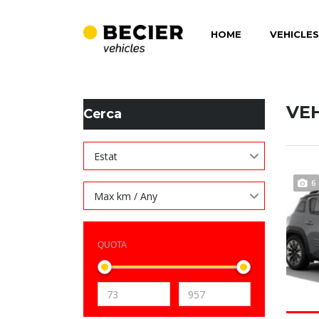
HOME
VEHICLES
BECIER MOBILITAT
>
LISTINGS
>
8,2
VE
Cerca
Estat
6
Max km / Any
QUOTA