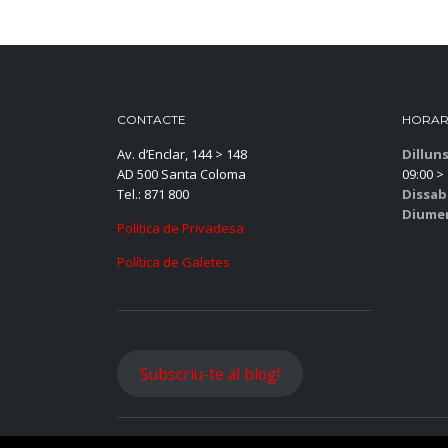
CONTACTE
HORAR
Av. d’Enclar, 144 > 148
Dillun
AD 500 Santa Coloma
09:00 > 
Tel.: 871 800
Dissab
Diume
Política de Privadesa
Política de Galetes
Subscriu-te al blog!