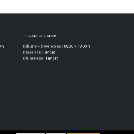
HORARI RECANVIS
0 h
Dilluns – Divendres :
08:30 > 18:00 h
Dissabte:
Tancat
Diumenge:
Tancat