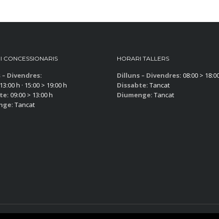
I CONCESSIONARIS
HORARI TALLERS
s – Divendres:
Dilluns – Divendres:
08:00 > 18:0
13:00 h · 15:00 > 19:00 h
Dissabte:
Tancat
te:
09:00 > 13:00 h
Diumenge:
Tancat
nge:
Tancat