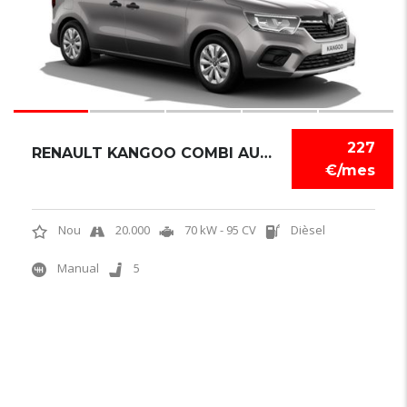
227
RENAULT KANGOO COMBI AUTHENTIC
€/mes
Nou
20.000
70 kW - 95 CV
Dièsel
Manual
5