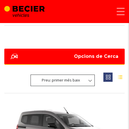
BECIER MOBILITAT
>
LISTINGS
>
15,1S
Opcions de Cerca
Preu: primer més baix
6